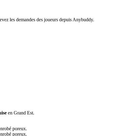
recevez les demandes des joueurs depuis Anybuddy.
ise
en Grand Est.
 enrobé poreux.
 enrobé poreux.