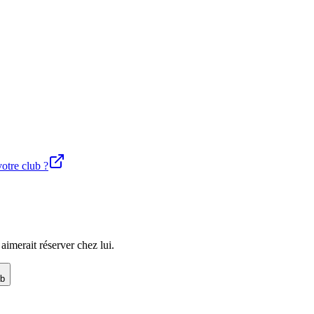
votre club ?
imerait réserver chez lui.
ub