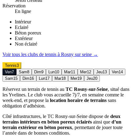
Selon créneau
Réservation
En ligne
Intérieur
Eclairé
Béton poreux
Extérieur
Non éclairé
Voir tous les clubs de
tennis
à
Rosny sur seine
→
Tennis
3
Ven
7
Sam
8
Dim
9
Lun
10
Mar
11
Mer
12
Jeu
13
Ven
14
Sam
15
Dim
16
Lun
17
Mar
18
Mer
19
Jeu
20
Réservez un terrain de tennis au
TC Rosny-sur-Seine
, situé dans
les Yvelines. Le club vous accueille 7j/7, en semaine comme le
week-end, et propose la
location horaire de terrains
sans
obligation d’adhésion.
Côté infrastructures, le TC Rosny-sur-Seine dispose de
deux
terrains intérieurs en béton poreux éclairés
ainsi que
d’un
terrain extérieur en béton poreux
, permettant de jouer toute
l’année dans de bonnes conditions.