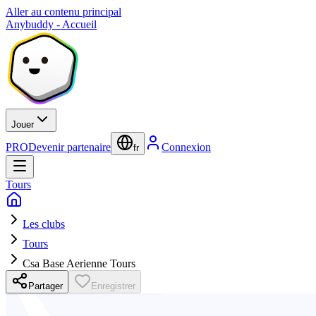
Aller au contenu principal
Anybuddy - Accueil
Jouer
PRO
Devenir partenaire
Connexion
fr
Tours
Les clubs
Tours
Csa Base Aerienne Tours
Partager
Enregistrer