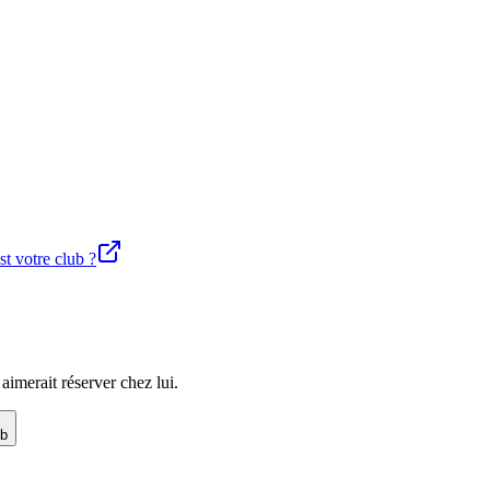
st votre club ?
imerait réserver chez lui.
ub