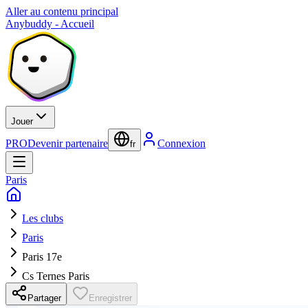
Aller au contenu principal
Anybuddy - Accueil
Jouer
PRO
Devenir partenaire
Connexion
fr
Paris
Les clubs
Paris
Paris 17e
Cs Ternes Paris
Partager
Enregistrer