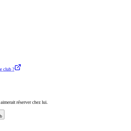
re club ?
imerait réserver chez lui.
ub