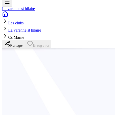
La varenne st hilaire
Les clubs
La varenne st hilaire
Cs Marne
Partager
Enregistrer