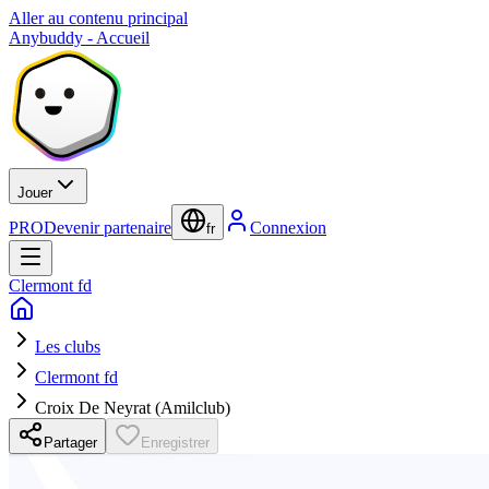
Aller au contenu principal
Anybuddy - Accueil
Jouer
PRO
Devenir partenaire
Connexion
fr
Clermont fd
Les clubs
Clermont fd
Croix De Neyrat (Amilclub)
Partager
Enregistrer