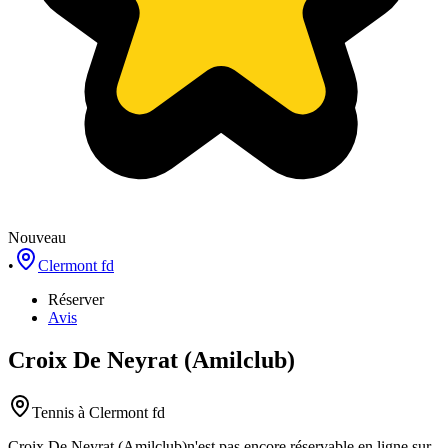
Nouveau
•
Clermont fd
Réserver
Avis
Croix De Neyrat (Amilclub)
Tennis
à Clermont fd
Croix De Neyrat (Amilclub)
n'est pas encore réservable en ligne sur