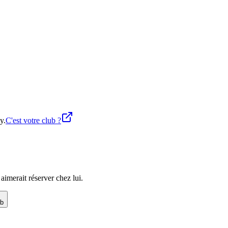
y.
C'est votre club ?
imerait réserver chez lui.
ub