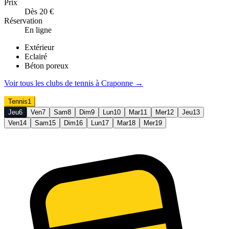
Prix
Dès 20 €
Réservation
En ligne
Extérieur
Eclairé
Béton poreux
Voir tous les clubs de
tennis
à
Craponne
→
Tennis
1
Jeu
6
Ven
7
Sam
8
Dim
9
Lun
10
Mar
11
Mer
12
Jeu
13
Ven
14
Sam
15
Dim
16
Lun
17
Mar
18
Mer
19