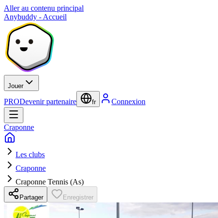
Aller au contenu principal
Anybuddy - Accueil
Jouer
PRO
Devenir partenaire
Connexion
fr
Craponne
Les clubs
Craponne
Craponne Tennis (As)
Partager
Enregistrer