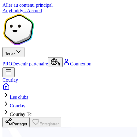
Aller au contenu principal
Anybuddy - Accueil
Jouer
PRO
Devenir partenaire
Connexion
fr
Courlay
Les clubs
Courlay
Courlay Tc
Partager
Enregistrer