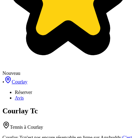
Nouveau
•
Courlay
Réserver
Avis
Courlay Tc
Tennis
à Courlay
Courlay Tc
n'est pas encore réservable en ligne sur Anybuddy.
C'est