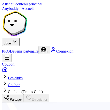
Aller au contenu principal
Anybuddy - Accueil
Jouer
PRO
Devenir partenaire
Connexion
fr
Coubon
Les clubs
Coubon
Coubon (Tennis Club)
Partager
Enregistrer