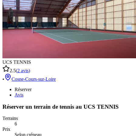
UCS TENNIS
2.5
(
2
avis
)
•
Cosne-Cours-sur-Loire
Réserver
Avis
Réserver un terrain de
tennis
au
UCS TENNIS
Terrains
6
Prix
Selon créneau