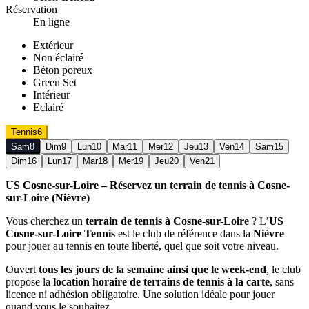
Réservation
En ligne
Extérieur
Non éclairé
Béton poreux
Green Set
Intérieur
Eclairé
Tennis
6
Sam
8
Dim
9
Lun
10
Mar
11
Mer
12
Jeu
13
Ven
14
Sam
15
Dim
16
Lun
17
Mar
18
Mer
19
Jeu
20
Ven
21
US Cosne-sur-Loire – Réservez un terrain de tennis à Cosne-
sur-Loire (Nièvre)
Vous cherchez un
terrain de tennis à Cosne-sur-Loire
? L’
US
Cosne-sur-Loire Tennis
est le club de référence dans la
Nièvre
pour jouer au tennis en toute liberté, quel que soit votre niveau.
Ouvert
tous les jours de la semaine ainsi que le week-end
, le club
propose la
location horaire de terrains de tennis à la carte
, sans
licence ni adhésion obligatoire. Une solution idéale pour jouer
quand vous le souhaitez.