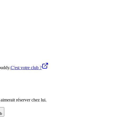
buddy.
C'est votre club ?
imerait réserver chez lui.
ub