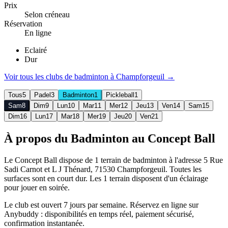
Prix
Selon créneau
Réservation
En ligne
Eclairé
Dur
Voir tous les clubs de
badminton
à
Champforgeuil
→
Tous
5
Padel
3
Badminton
1
Pickleball
1
Sam
8
Dim
9
Lun
10
Mar
11
Mer
12
Jeu
13
Ven
14
Sam
15
Dim
16
Lun
17
Mar
18
Mer
19
Jeu
20
Ven
21
À propos du Badminton au Concept Ball
Le Concept Ball dispose de 1 terrain de badminton à l'adresse 5 Rue
Sadi Carnot et L J Thénard, 71530 Champforgeuil. Toutes les
surfaces sont en court dur. Les 1 terrain disposent d'un éclairage
pour jouer en soirée.
Le club est ouvert 7 jours par semaine. Réservez en ligne sur
Anybuddy : disponibilités en temps réel, paiement sécurisé,
confirmation instantanée.