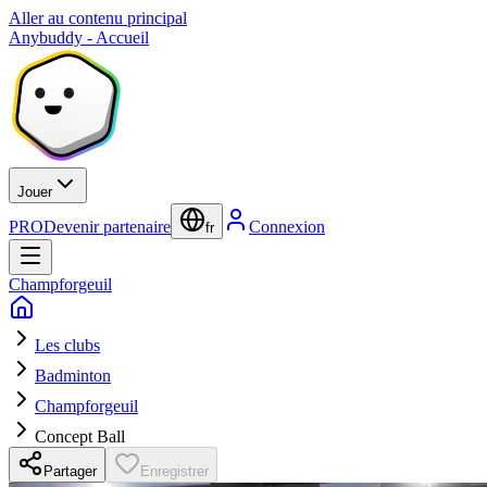
Aller au contenu principal
Anybuddy - Accueil
Jouer
PRO
Devenir partenaire
Connexion
fr
Champforgeuil
Les clubs
Badminton
Champforgeuil
Concept Ball
Partager
Enregistrer