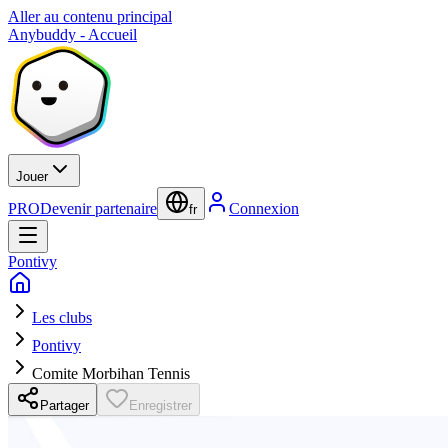
Aller au contenu principal
Anybuddy - Accueil
Jouer
PRO
Devenir partenaire
Connexion
fr
Pontivy
Les clubs
Pontivy
Comite Morbihan Tennis
Partager
Enregistrer