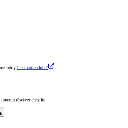
 Anybuddy.
C'est votre club ?
imerait réserver chez lui.
ub