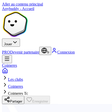
Aller au contenu principal
Anybuddy - Accueil
Jouer
PRO
Devenir partenaire
Connexion
fr
Coimeres
Les clubs
Coimeres
Coimeres Tc
Partager
Enregistrer