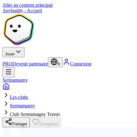
Aller au contenu principal
Anybuddy - Accueil
Jouer
PRO
Devenir partenaire
Connexion
fr
Sermamagny
Les clubs
Sermamagny
Club Sermamagny Tennis
Partager
Enregistrer