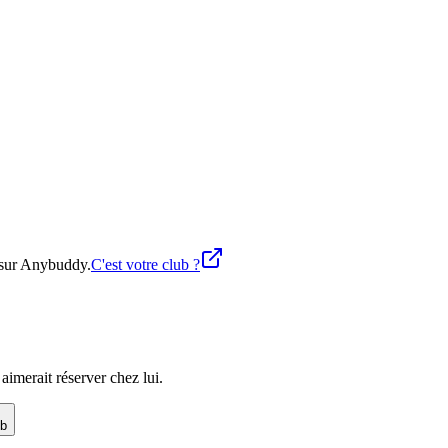
e sur Anybuddy.
C'est votre club ?
imerait réserver chez lui.
ub