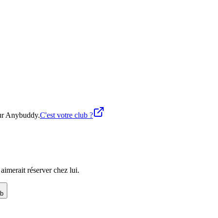
sur Anybuddy.
C'est votre club ?
imerait réserver chez lui.
ub