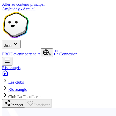
Aller au contenu principal
Anybuddy - Accueil
Jouer
PRO
Devenir partenaire
Connexion
fr
Ris orangis
Les clubs
Ris orangis
Club La Theuillerie
Partager
Enregistrer