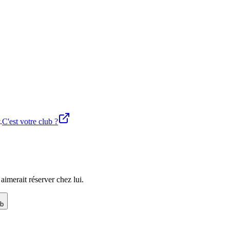
.
C'est votre club ?
imerait réserver chez lui.
ub