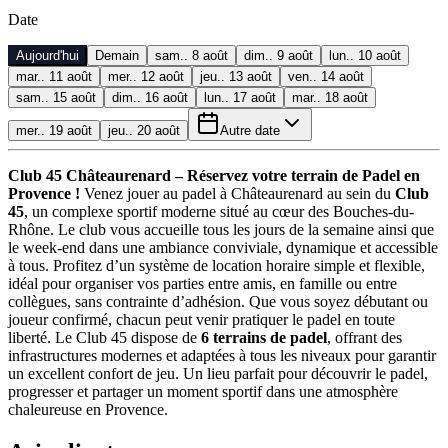
Date
Aujourd'hui
Demain
sam.. 8 août
dim.. 9 août
lun.. 10 août
mar.. 11 août
mer.. 12 août
jeu.. 13 août
ven.. 14 août
sam.. 15 août
dim.. 16 août
lun.. 17 août
mar.. 18 août
mer.. 19 août
jeu.. 20 août
Autre date
Club 45 Châteaurenard – Réservez votre terrain de Padel en
Provence !
Venez jouer au padel à Châteaurenard au sein du
Club
45
, un complexe sportif moderne situé au cœur des Bouches-du-
Rhône. Le club vous accueille tous les jours de la semaine ainsi que
le week-end dans une ambiance conviviale, dynamique et accessible
à tous. Profitez d’un système de location horaire simple et flexible,
idéal pour organiser vos parties entre amis, en famille ou entre
collègues, sans contrainte d’adhésion. Que vous soyez débutant ou
joueur confirmé, chacun peut venir pratiquer le padel en toute
liberté. Le Club 45 dispose de
6 terrains de padel
, offrant des
infrastructures modernes et adaptées à tous les niveaux pour garantir
un excellent confort de jeu. Un lieu parfait pour découvrir le padel,
progresser et partager un moment sportif dans une atmosphère
chaleureuse en Provence.