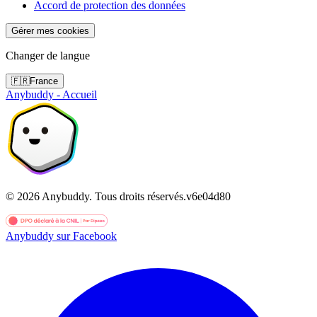
Accord de protection des données
Gérer mes cookies
Changer de langue
🇫🇷
France
Anybuddy - Accueil
©
2026
Anybuddy.
Tous droits réservés.
v
6e04d80
Anybuddy sur Facebook