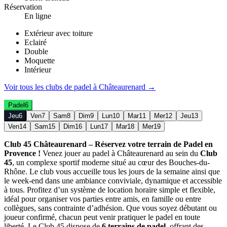
Réservation
En ligne
Extérieur avec toiture
Eclairé
Double
Moquette
Intérieur
Voir tous les clubs de
padel
à
Châteaurenard
→
Padel
6
Jeu
6
Ven
7
Sam
8
Dim
9
Lun
10
Mar
11
Mer
12
Jeu
13
Ven
14
Sam
15
Dim
16
Lun
17
Mar
18
Mer
19
Club 45 Châteaurenard – Réservez votre terrain de Padel en
Provence !
Venez jouer au padel à Châteaurenard au sein du
Club
45
, un complexe sportif moderne situé au cœur des Bouches-du-
Rhône. Le club vous accueille tous les jours de la semaine ainsi que
le week-end dans une ambiance conviviale, dynamique et accessible
à tous. Profitez d’un système de location horaire simple et flexible,
idéal pour organiser vos parties entre amis, en famille ou entre
collègues, sans contrainte d’adhésion. Que vous soyez débutant ou
joueur confirmé, chacun peut venir pratiquer le padel en toute
liberté. Le Club 45 dispose de
6 terrains de padel
, offrant des