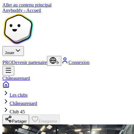
Aller au contenu principal
Anybuddy - Accueil
Jouer
PRO
Devenir partenaire
Connexion
fr
Châteaurenard
Les clubs
Châteaurenard
Club 45
Partager
Enregistrer