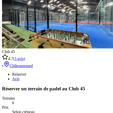
Club 45
4.7
(
3
avis
)
•
Châteaurenard
Réserver
Avis
Réserver un terrain de
padel
au
Club 45
Terrains
6
Prix
Selon créneau