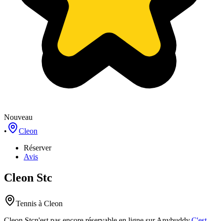
Nouveau
•
Cleon
Réserver
Avis
Cleon Stc
Tennis
à Cleon
Cleon Stc
n'est pas encore réservable en ligne sur Anybuddy.
C'est