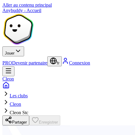
Aller au contenu principal
Anybuddy - Accueil
Jouer
PRO
Devenir partenaire
Connexion
fr
Cleon
Les clubs
Cleon
Cleon Stc
Partager
Enregistrer