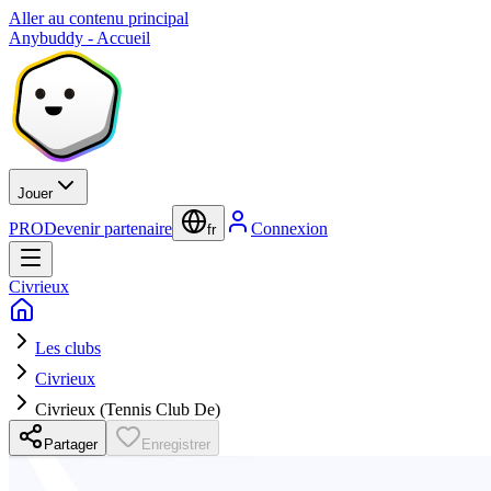
Aller au contenu principal
Anybuddy - Accueil
Jouer
PRO
Devenir partenaire
Connexion
fr
Civrieux
Les clubs
Civrieux
Civrieux (Tennis Club De)
Partager
Enregistrer