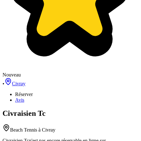
Nouveau
•
Civray
Réserver
Avis
Civraisien Tc
Beach Tennis
à Civray
Civraisien Tc
n'est pas encore réservable en ligne sur