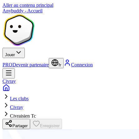
Aller au contenu principal
Anybuddy - Accueil
Jouer
PRO
Devenir partenaire
Connexion
fr
Civray
Les clubs
Civray
Civraisien Tc
Partager
Enregistrer