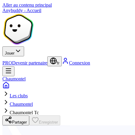
Aller au contenu principal
Anybuddy - Accueil
Jouer
PRO
Devenir partenaire
Connexion
fr
Chaumontel
Les clubs
Chaumontel
Chaumontel Tc
Partager
Enregistrer