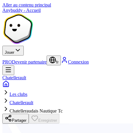
Aller au contenu principal
Anybuddy - Accueil
Jouer
PRO
Devenir partenaire
Connexion
fr
Chatellerault
Les clubs
Chatellerault
Chatelleraudais Nautique Tc
Partager
Enregistrer