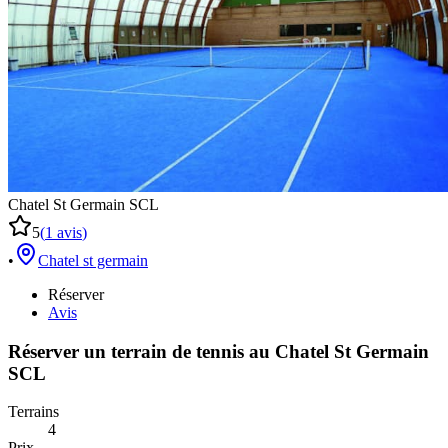
Chatel St Germain SCL
5
(
1
avis
)
•
Chatel st germain
Réserver
Avis
Réserver un terrain de
tennis
au
Chatel St Germain
SCL
Terrains
4
Prix