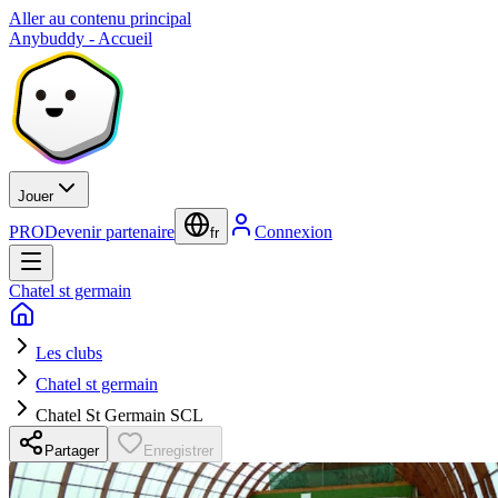
Aller au contenu principal
Anybuddy - Accueil
Jouer
PRO
Devenir partenaire
Connexion
fr
Chatel st germain
Les clubs
Chatel st germain
Chatel St Germain SCL
Partager
Enregistrer