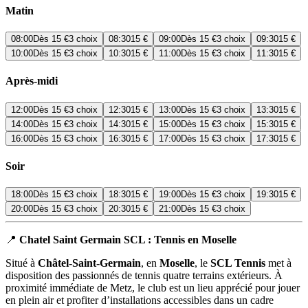
Matin
08:00
Dès
15 €
3 choix
08:30
15 €
09:00
Dès
15 €
3 choix
09:30
15 €
10:00
Dès
15 €
3 choix
10:30
15 €
11:00
Dès
15 €
3 choix
11:30
15 €
Après-midi
12:00
Dès
15 €
3 choix
12:30
15 €
13:00
Dès
15 €
3 choix
13:30
15 €
14:00
Dès
15 €
3 choix
14:30
15 €
15:00
Dès
15 €
3 choix
15:30
15 €
16:00
Dès
15 €
3 choix
16:30
15 €
17:00
Dès
15 €
3 choix
17:30
15 €
Soir
18:00
Dès
15 €
3 choix
18:30
15 €
19:00
Dès
15 €
3 choix
19:30
15 €
20:00
Dès
15 €
3 choix
20:30
15 €
21:00
Dès
15 €
3 choix
📍
Chatel Saint Germain SCL : Tennis en Moselle
Situé à
Châtel-Saint-Germain
, en
Moselle
, le
SCL Tennis
met à
disposition des passionnés de tennis quatre terrains extérieurs. À
proximité immédiate de Metz, le club est un lieu apprécié pour jouer
en plein air et profiter d’installations accessibles dans un cadre