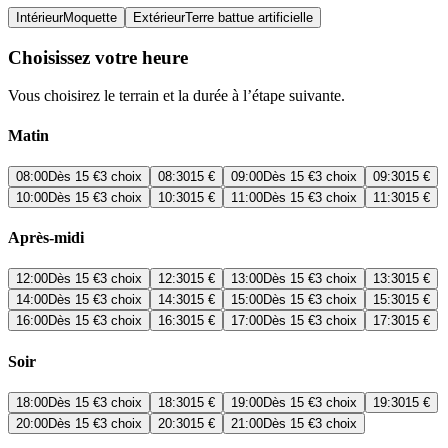
Intérieur
Moquette
Extérieur
Terre battue artificielle
Choisissez votre heure
Vous choisirez le terrain et la durée à l’étape suivante.
Matin
08:00
Dès
15 €
3 choix
08:30
15 €
09:00
Dès
15 €
3 choix
09:30
15 €
10:00
Dès
15 €
3 choix
10:30
15 €
11:00
Dès
15 €
3 choix
11:30
15 €
Après-midi
12:00
Dès
15 €
3 choix
12:30
15 €
13:00
Dès
15 €
3 choix
13:30
15 €
14:00
Dès
15 €
3 choix
14:30
15 €
15:00
Dès
15 €
3 choix
15:30
15 €
16:00
Dès
15 €
3 choix
16:30
15 €
17:00
Dès
15 €
3 choix
17:30
15 €
Soir
18:00
Dès
15 €
3 choix
18:30
15 €
19:00
Dès
15 €
3 choix
19:30
15 €
20:00
Dès
15 €
3 choix
20:30
15 €
21:00
Dès
15 €
3 choix