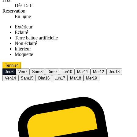
Dès 15 €
Réservation
En ligne
Extérieur
Eclairé
Terre battue artificielle
Non éclairé
Intérieur
Moquette
Tennis
4
Jeu
6
Ven
7
Sam
8
Dim
9
Lun
10
Mar
11
Mer
12
Jeu
13
Ven
14
Sam
15
Dim
16
Lun
17
Mar
18
Mer
19