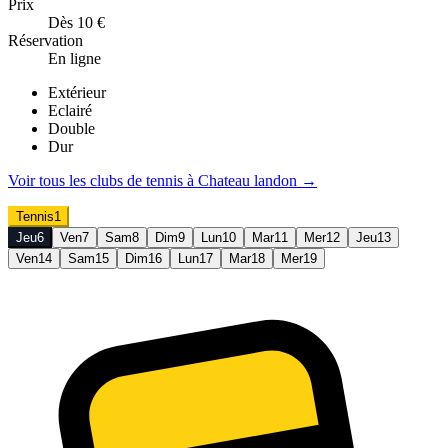
Prix
Dès 10 €
Réservation
En ligne
Extérieur
Eclairé
Double
Dur
Voir tous les clubs de
tennis
à
Chateau landon
→
Tennis
1
Jeu
6
Ven
7
Sam
8
Dim
9
Lun
10
Mar
11
Mer
12
Jeu
13
Ven
14
Sam
15
Dim
16
Lun
17
Mar
18
Mer
19