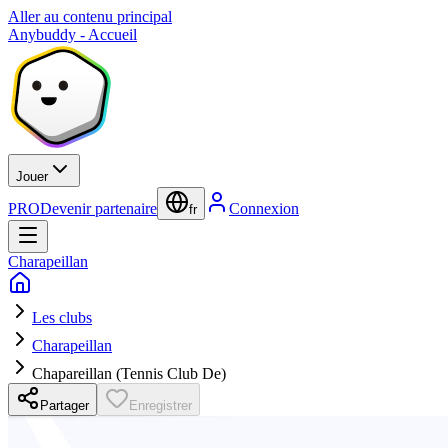
Aller au contenu principal
Anybuddy - Accueil
Jouer
PRO
Devenir partenaire
Connexion
fr
Charapeillan
Les clubs
Charapeillan
Chapareillan (Tennis Club De)
Partager
Enregistrer