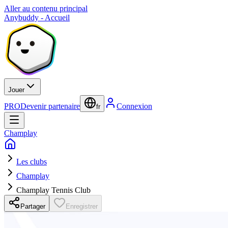
Aller au contenu principal
Anybuddy - Accueil
Jouer
PRO
Devenir partenaire
Connexion
fr
Champlay
Les clubs
Champlay
Champlay Tennis Club
Partager
Enregistrer