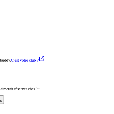
ybuddy.
C'est votre club ?
imerait réserver chez lui.
ub