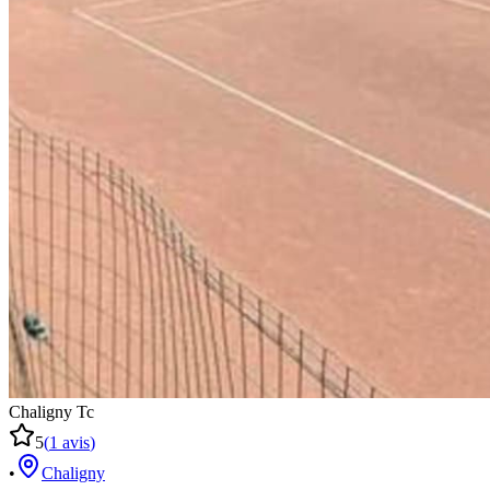
Chaligny Tc
5
(
1
avis
)
•
Chaligny