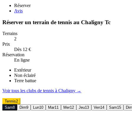
Réserver
Avis
Réserver un terrain de
tennis
au
Chaligny Tc
Terrains
2
Prix
Dès 12 €
Réservation
En ligne
Extérieur
Non éclairé
Terre battue
Voir tous les clubs de
tennis
à
Chaligny
→
Tennis
2
Sam
8
Dim
9
Lun
10
Mar
11
Mer
12
Jeu
13
Ven
14
Sam
15
Di