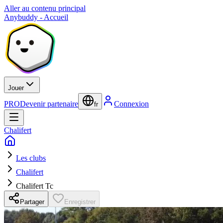
Aller au contenu principal
Anybuddy - Accueil
Jouer
PRO
Devenir partenaire
Connexion
fr
Chalifert
Les clubs
Chalifert
Chalifert Tc
Partager
Enregistrer