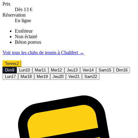
Prix
Dès 13 €
Réservation
En ligne
Extérieur
Non éclairé
Béton poreux
Voir tous les clubs de
tennis
à
Chalifert
→
Tennis
2
Dim
9
Lun
10
Mar
11
Mer
12
Jeu
13
Ven
14
Sam
15
Dim
16
Lun
17
Mar
18
Mer
19
Jeu
20
Ven
21
Sam
22