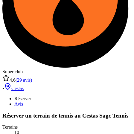
Super club
4.6
(
29
avis
)
•
Cestas
Réserver
Avis
Réserver un terrain de
tennis
au
Cestas Sagc Tennis
Terrains
10