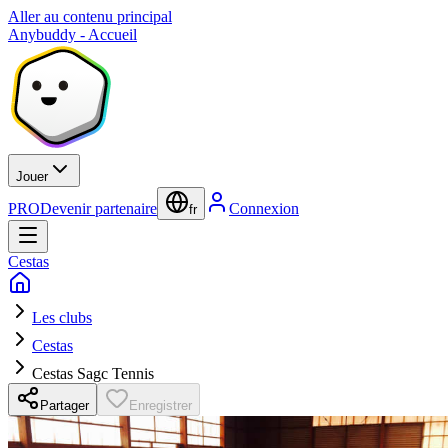
Aller au contenu principal
Anybuddy - Accueil
Jouer
PRO
Devenir partenaire
Connexion
fr
Cestas
Les clubs
Cestas
Cestas Sagc Tennis
Partager
Enregistrer