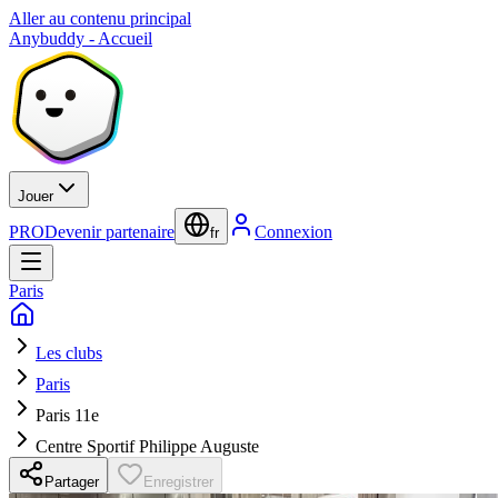
Aller au contenu principal
Anybuddy - Accueil
Jouer
PRO
Devenir partenaire
Connexion
fr
Paris
Les clubs
Paris
Paris 11e
Centre Sportif Philippe Auguste
Partager
Enregistrer