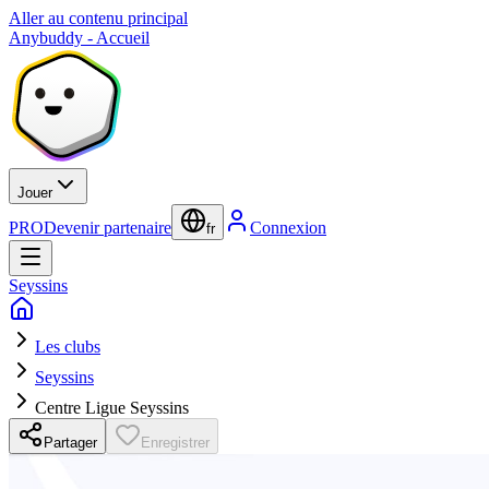
Aller au contenu principal
Anybuddy - Accueil
Jouer
PRO
Devenir partenaire
Connexion
fr
Seyssins
Les clubs
Seyssins
Centre Ligue Seyssins
Partager
Enregistrer