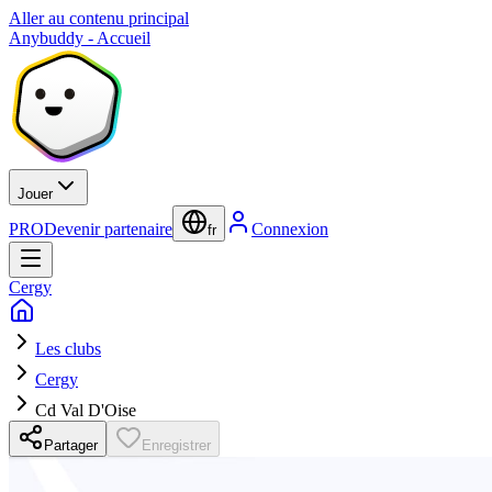
Aller au contenu principal
Anybuddy - Accueil
Jouer
PRO
Devenir partenaire
Connexion
fr
Cergy
Les clubs
Cergy
Cd Val D'Oise
Partager
Enregistrer