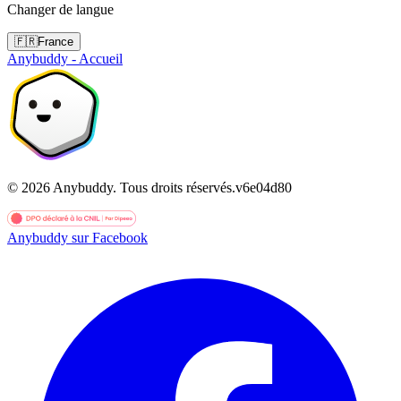
Changer de langue
🇫🇷
France
Anybuddy - Accueil
©
2026
Anybuddy.
Tous droits réservés.
v
6e04d80
Anybuddy sur Facebook