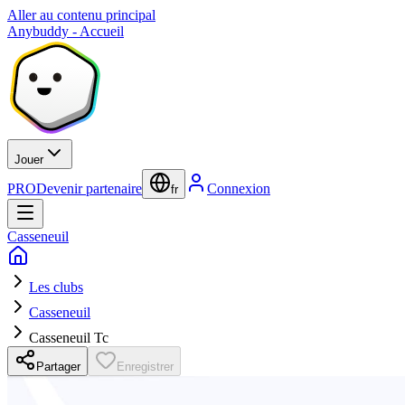
Aller au contenu principal
Anybuddy - Accueil
Jouer
PRO
Devenir partenaire
Connexion
fr
Casseneuil
Les clubs
Casseneuil
Casseneuil Tc
Partager
Enregistrer