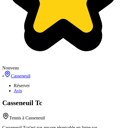
Nouveau
•
Casseneuil
Réserver
Avis
Casseneuil Tc
Tennis
à Casseneuil
Casseneuil Tc
n'est pas encore réservable en ligne sur