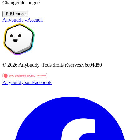
Changer de langue
🇫🇷
France
Anybuddy - Accueil
©
2026
Anybuddy.
Tous droits réservés.
v
6e04d80
Anybuddy sur Facebook