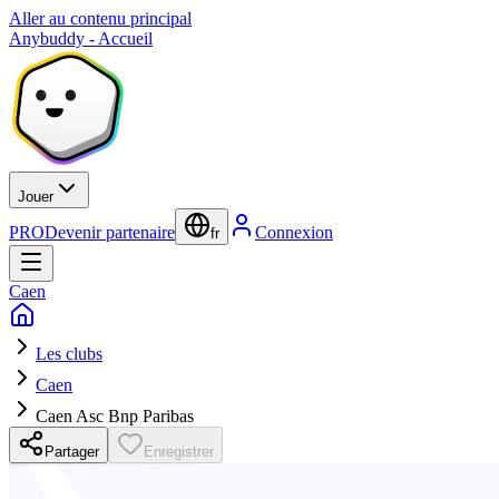
Aller au contenu principal
Anybuddy - Accueil
Jouer
PRO
Devenir partenaire
Connexion
fr
Caen
Les clubs
Caen
Caen Asc Bnp Paribas
Partager
Enregistrer