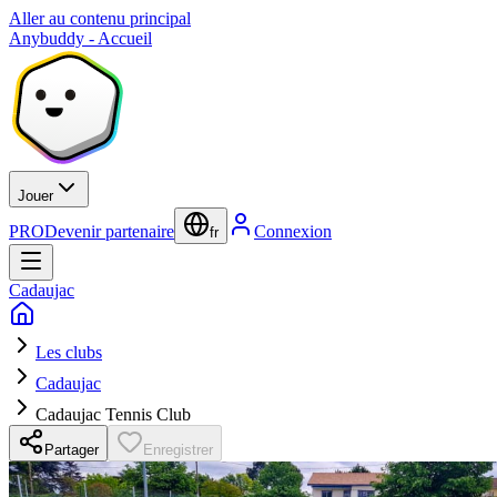
Aller au contenu principal
Anybuddy - Accueil
Jouer
PRO
Devenir partenaire
Connexion
fr
Cadaujac
Les clubs
Cadaujac
Cadaujac Tennis Club
Partager
Enregistrer