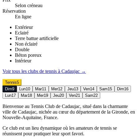
Selon créneau
Réservation
En ligne
Extérieur
Eclairé
Terre battue artificielle
Non éclairé
Double
Béton poreux
Intérieur
Voir tous les clubs de
tennis
à
Cadaujac
→
Tennis
5
Dim
9
Lun
10
Mar
11
Mer
12
Jeu
13
Ven
14
Sam
15
Dim
16
Lun
17
Mar
18
Mer
19
Jeu
20
Ven
21
Sam
22
Bienvenue au Tennis Club de Cadaujac, situé dans la charmante
ville de Cadaujac, nichée au cœur du département de la Gironde, en
Nouvelle-Aquitaine, France.
Ce club est un lieu dynamique où les amateurs de tennis se
réunissent pour pratiquer leur sport favori.