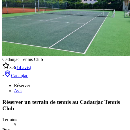
Cadaujac Tennis Club
3.3
(
14
avis
)
•
Cadaujac
Réserver
Avis
Réserver un terrain de
tennis
au
Cadaujac Tennis
Club
Terrains
5
Prix