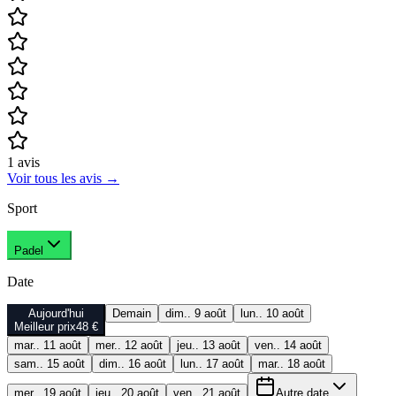
1
avis
Voir tous les avis
→
Sport
Padel
Date
Aujourd'hui
Demain
dim.. 9 août
lun.. 10 août
Meilleur prix
48 €
mar.. 11 août
mer.. 12 août
jeu.. 13 août
ven.. 14 août
sam.. 15 août
dim.. 16 août
lun.. 17 août
mar.. 18 août
mer.. 19 août
jeu.. 20 août
ven.. 21 août
Autre date