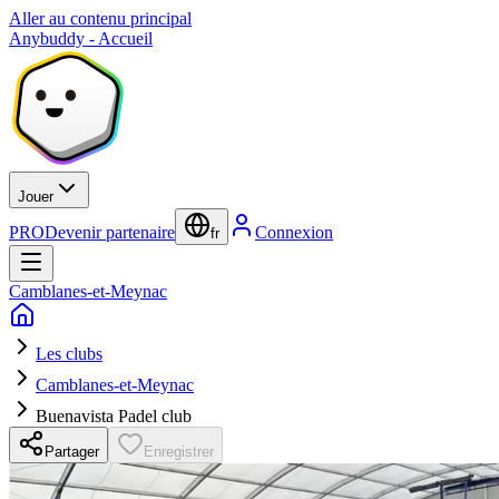
Aller au contenu principal
Anybuddy - Accueil
Jouer
PRO
Devenir partenaire
Connexion
fr
Camblanes-et-Meynac
Les clubs
Camblanes-et-Meynac
Buenavista Padel club
Partager
Enregistrer