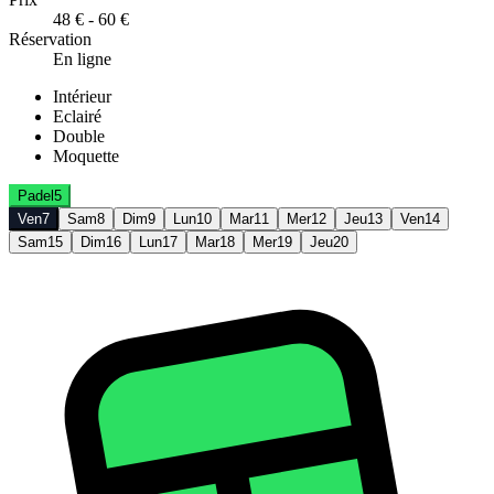
48 € - 60 €
Réservation
En ligne
Intérieur
Eclairé
Double
Moquette
Padel
5
Ven
7
Sam
8
Dim
9
Lun
10
Mar
11
Mer
12
Jeu
13
Ven
14
Sam
15
Dim
16
Lun
17
Mar
18
Mer
19
Jeu
20