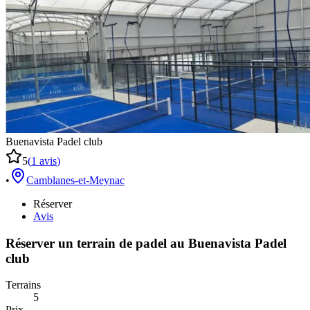
Buenavista Padel club
5
(
1
avis
)
•
Camblanes-et-Meynac
Réserver
Avis
Réserver un terrain de
padel
au
Buenavista Padel
club
Terrains
5
Prix