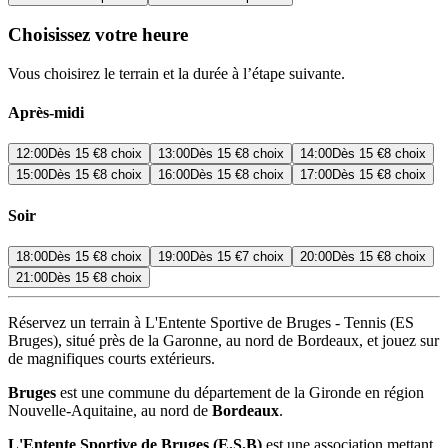
Choisissez votre heure
Vous choisirez le terrain et la durée à l’étape suivante.
Après-midi
12:00
Dès
15 €
8 choix
13:00
Dès
15 €
8 choix
14:00
Dès
15 €
8 choix
15:00
Dès
15 €
8 choix
16:00
Dès
15 €
8 choix
17:00
Dès
15 €
8 choix
Soir
18:00
Dès
15 €
8 choix
19:00
Dès
15 €
7 choix
20:00
Dès
15 €
8 choix
21:00
Dès
15 €
8 choix
Réservez un terrain à L'Entente Sportive de Bruges - Tennis (ES
Bruges), situé près de la Garonne, au nord de Bordeaux, et jouez sur
de magnifiques courts extérieurs.
Bruges
est une commune du département de la Gironde en région
Nouvelle-Aquitaine, au nord de
Bordeaux
.
L'Entente Sportive de Bruges (E.S.B)
est une association mettant