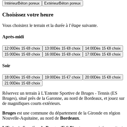
Intérieur
Béton poreux
Extérieur
Béton poreux
Choisissez votre heure
Vous choisirez le terrain et la durée à l’étape suivante.
Après-midi
12:00
Dès
15 €
8 choix
13:00
Dès
15 €
8 choix
14:00
Dès
15 €
8 choix
15:00
Dès
15 €
8 choix
16:00
Dès
15 €
8 choix
17:00
Dès
15 €
8 choix
Soir
18:00
Dès
15 €
8 choix
19:00
Dès
15 €
7 choix
20:00
Dès
15 €
8 choix
21:00
Dès
15 €
8 choix
Réservez un terrain à L'Entente Sportive de Bruges - Tennis (ES
Bruges), situé près de la Garonne, au nord de Bordeaux, et jouez sur
de magnifiques courts extérieurs.
Bruges
est une commune du département de la Gironde en région
Nouvelle-Aquitaine, au nord de
Bordeaux
.