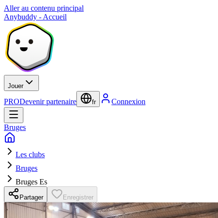
Aller au contenu principal
Anybuddy - Accueil
Jouer
PRO
Devenir partenaire
Connexion
fr
Bruges
Les clubs
Bruges
Bruges Es
Partager
Enregistrer