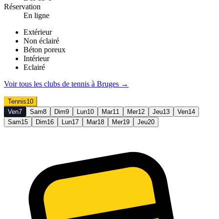
Réservation
En ligne
Extérieur
Non éclairé
Béton poreux
Intérieur
Eclairé
Voir tous les clubs de
tennis
à
Bruges
→
Tennis
10
Ven
7
Sam
8
Dim
9
Lun
10
Mar
11
Mer
12
Jeu
13
Ven
14
Sam
15
Dim
16
Lun
17
Mar
18
Mer
19
Jeu
20