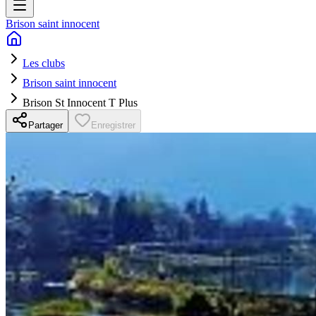
Brison saint innocent
Les clubs
Brison saint innocent
Brison St Innocent T Plus
Partager
Enregistrer