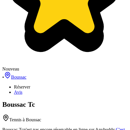
Nouveau
•
Boussac
Réserver
Avis
Boussac Tc
Tennis
à Boussac
Boussac Tc
n'est pas encore réservable en ligne sur Anybuddy.
C'est