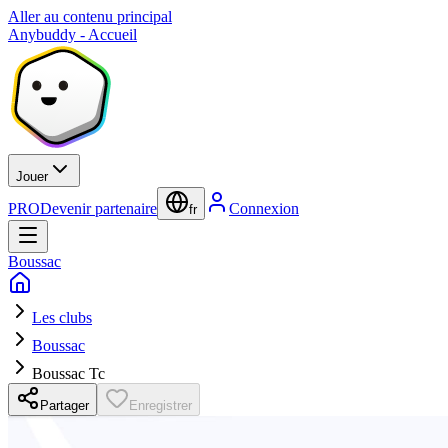
Aller au contenu principal
Anybuddy - Accueil
Jouer
PRO
Devenir partenaire
Connexion
fr
Boussac
Les clubs
Boussac
Boussac Tc
Partager
Enregistrer