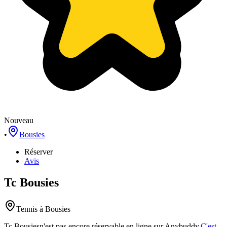
Nouveau
•
Bousies
Réserver
Avis
Tc Bousies
Tennis
à Bousies
Tc Bousies
n'est pas encore réservable en ligne sur Anybuddy.
C'est