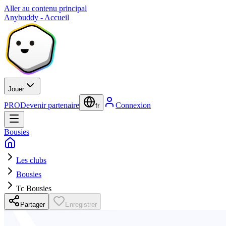
Aller au contenu principal
Anybuddy - Accueil
Jouer
PRO
Devenir partenaire
Connexion
fr
Bousies
Les clubs
Bousies
Tc Bousies
Partager
Enregistrer