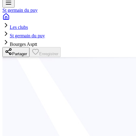
St germain du puy
Les clubs
St germain du puy
Bourges Asptt
Partager
Enregistrer