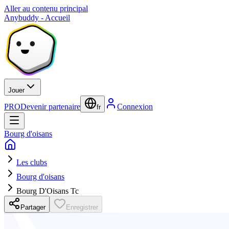
Aller au contenu principal
Anybuddy - Accueil
Jouer
PRO
Devenir partenaire
Connexion
fr
Bourg d'oisans
Les clubs
Bourg d'oisans
Bourg D'Oisans Tc
Partager
Enregistrer